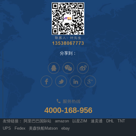
分享到：
4000-168-956
友情链接：
阿里巴巴国际站
amazon
以星ZIM
速卖通
DHL
TNT
UPS
Fedex
美森快船Matson
ebay