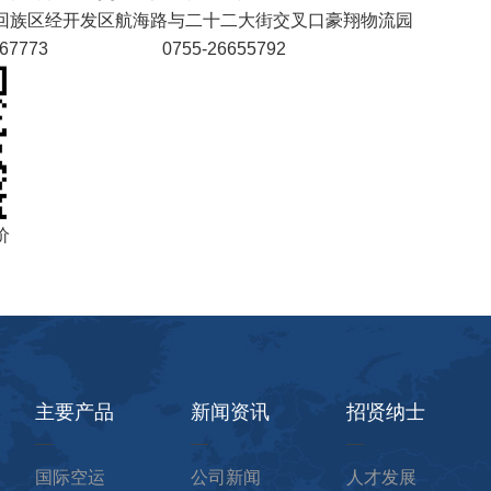
青海省
回族区经开发区航海路与二十二大街交叉口豪翔物流园
8067773 0755-26655792
宁夏区
甘肃省
陕西省
重庆
绵阳市
四川省
价
贵州省
云南省
黑龙江省
吉林省
辽宁省
主要产品
新闻资讯
招贤纳士
天津
北京
国际空运
公司新闻
人才发展