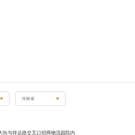
河南省
总部
美国东部
美国西部
大街与祥达路交叉口招商物流园院内