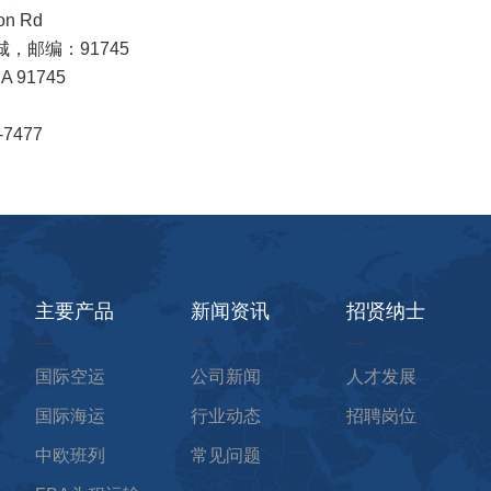
青海省
on Rd
，邮编：91745
宁夏区
CA 91745
甘肃省
陕西省
-7477
重庆
绵阳市
四川省
贵州省
云南省
主要产品
新闻资讯
招贤纳士
黑龙江省
吉林省
国际空运
公司新闻
人才发展
辽宁省
国际海运
行业动态
招聘岗位
天津
中欧班列
常见问题
北京